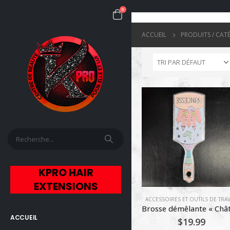
0
ACCUEIL
PRODUITS / CAT
KPRO HAIR
EXTENSIONS
ACCESSOIRES ET OUTILS DE TRAV
ACCUEIL
$
19.99