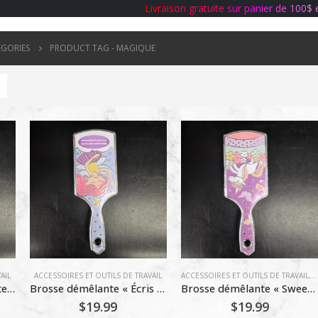
L
i
v
r
a
i
s
o
n
g
r
a
t
u
i
t
e
s
u
r
p
a
n
i
e
r
d
e
1
0
0
$
ÉGORIES
PRODUCT TAG -
MAGIQUE
AIL
ACCESSOIRES ET OUTILS DE TRAVAIL
ACCESSOIRES ET OUTILS DE TRAVAIL
,
O
Brosse démêlante « Château Princesse » – Motif Fantaisie & « PRINCESS »
Brosse démêlante « Écris ton nom » – Motif Princesse Fantaisie
Brosse démêlante « Sweet Dreams Unicorn » Martinelia
$
19.99
$
19.99