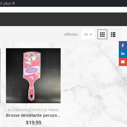
e
t
p
l
u
s
!
!
!
Afficher:
UTILS DE COIFFURE
ACCESSOIRES ET OUTILS DE TRAVAIL
Brosse démêlante personnalisable « My Name Unicorn » Martinelia
$
19.99