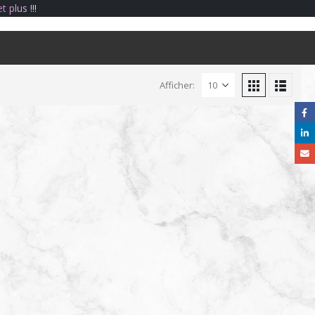
e
t
p
l
u
s
!
!
!
Afficher: