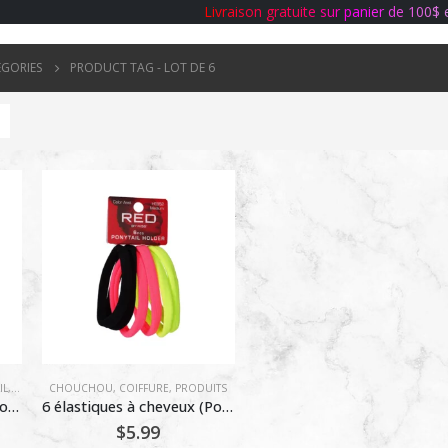
L
i
v
r
a
i
s
o
n
g
r
a
t
u
i
t
e
s
u
r
p
a
n
i
e
r
d
e
1
0
0
$
ÉGORIES
PRODUCT TAG -
LOT DE 6
IL
,
CHOUCHOU
CHOUCHOU
,
COIFFURE
,
COIFFURE
,
PRODUITS
6 élastiques à cheveux (Ponytail Holders) Noir & Blanc
6 élastiques à cheveux (Ponytail Holders) Couleurs Assorties
$
5.99