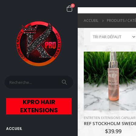
0
ACCUEIL
PRODUITS / CAT
KPRO HAIR
EXTENSIONS
ACCUEIL
$
39.99