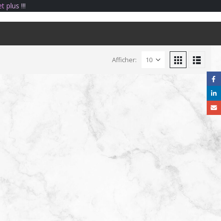
e
t
p
l
u
s
!
!
!
Afficher:
S