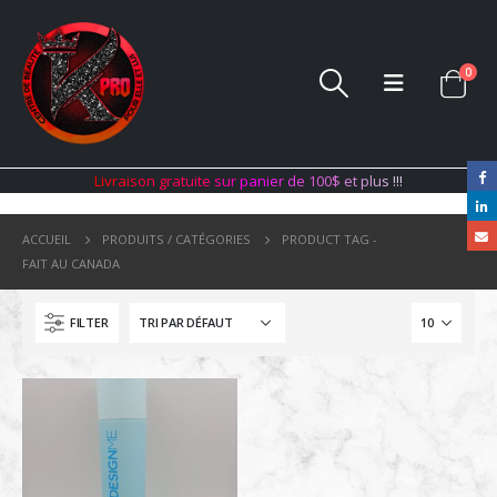
0
L
i
v
r
a
i
s
o
n
g
r
a
t
u
i
t
e
s
u
r
p
a
n
i
e
r
d
e
1
0
0
$
e
t
p
l
u
s
!
!
!
ACCUEIL
PRODUITS / CATÉGORIES
PRODUCT TAG -
FAIT AU CANADA
FILTER