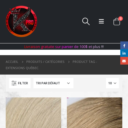
0
L
i
v
r
a
i
s
o
n
g
r
a
t
u
i
t
e
s
u
r
p
a
n
i
e
r
d
e
1
0
0
$
e
t
p
l
u
s
!
!
!
ACCUEIL
PRODUITS / CATÉGORIES
PRODUCT TAG -
EXTENSIONS QUÉBEC.
FILTER