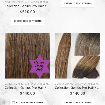
Ce
GENIUS REMY PRO HAIR
,
INVENTAIRE DE ALEX LACHANCE
CHOIX DES OPTIONS
du
du
Collection Genius Pro Hair / #1001 (Blond platine) – (M)
produit
produit
produit
$
510.00
a
plusieu
Ce
CHOIX DES OPTIONS
variatio
produit
Les
a
options
plusieurs
peuven
variations.
être
Les
choisie
options
sur
peuvent
la
être
page
choisies
du
sur
produit
la
page
GENIUS REMY PRO HAIR
,
INVENTAIRE DE ALEX LACHANCE
GENIUS REMY PRO HAIR
,
INVENTAIRE DE ALEX LACHANCE
du
Collection Genius Pro Hair / #6 (22 »)
Collection Genius Pro Hair / #T1B-P6/22
produit
$
440.00
$
440.00
Ce
AJOUTER AU PANIER
CHOIX DES OPTIONS