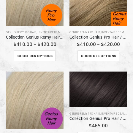
GENIUS REMY PRO HAIR
,
INVENTAIRE DE MARLÈNE
GENIUS REMY PRO HAIR
,
INVENTAIRE DE MARLÈNE
Collection Genius Remy Hair / #1001 Blond (O)
Collection Genius Pro Hair / T6/18 (O)
$
410.00
–
$
420.00
$
410.00
–
$
420.00
Ce
Ce
CHOIX DES OPTIONS
CHOIX DES OPTIONS
produit
produit
a
a
plusieurs
plusieu
variations.
variatio
Les
Les
options
options
peuvent
peuven
être
être
choisies
choisie
GENIUS REMY PRO HAIR
,
INVENTAIRE DE ALEX LACHANCE
Collection Genius Pro Hair / #1B (M)
sur
sur
$
465.00
la
la
page
page