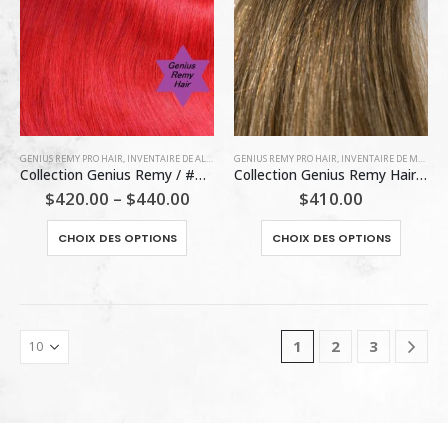
options
options
peuvent
peuven
être
être
choisies
choisie
sur
sur
la
la
page
page
GENIUS REMY PRO HAIR
,
INVENTAIRE DE ALEX LACHANCE
GENIUS REMY PRO HAIR
,
INVENTAIRE DE MARLÈNE
du
du
Collection Genius Remy / #RED (M)
Collection Genius Remy Hair / T6/6-22 (O)
produit
produit
$
420.00
–
$
440.00
$
410.00
Ce
Ce
CHOIX DES OPTIONS
CHOIX DES OPTIONS
produit
produit
a
a
plusieurs
plusieu
variations.
variatio
Les
Les
1
2
3
options
options
peuvent
peuven
être
être
choisies
choisie