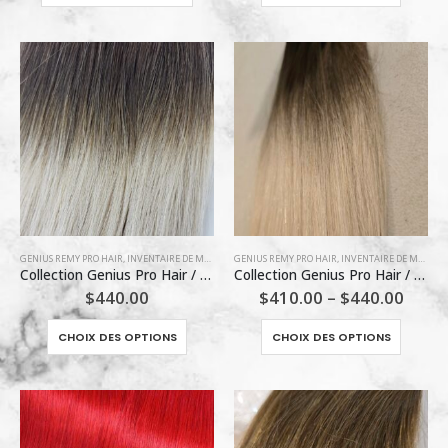
produit
a
plusieu
variatio
Les
options
peuven
être
choisie
sur
la
page
GENIUS REMY PRO HAIR
,
INVENTAIRE DE MARLÈNE
GENIUS REMY PRO HAIR
,
INVENTAIRE DE MARLÈNE
du
Collection Genius Pro Hair / #T1B/60A (O)
Collection Genius Pro Hair / #T4/60A (O)
produit
$
440.00
$
410.00
–
$
440.00
Ce
Ce
CHOIX DES OPTIONS
CHOIX DES OPTIONS
produit
produit
a
a
plusieurs
plusieu
variations.
variatio
Les
Les