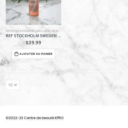
ENTRETIEN EXTENSIONS CAPILLAIRES
,
PRODUITS HYDRATANT
,
REF STOCKHOLM
,
SOINS POUR BLONDES
REF STOCKHOLM SWEDEN SHINE ELIXIR 80ML
$
39.99
AJOUTER AU PANIER
©2022-23 Centre de beauté KPRO