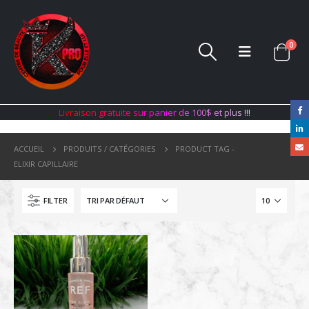
0
L
i
v
r
a
i
s
o
n
g
r
a
t
u
i
t
e
s
u
r
p
a
n
i
e
r
d
e
1
0
0
$
e
t
p
l
u
s
!
!
!
ACCUEIL
PRODUITS / CATÉGORIES
PRODUCT TAG -
ELIXIR CAPILLAIRE
FILTER