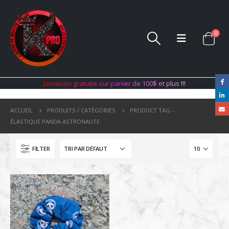
0
L
i
v
r
a
i
s
o
n
g
r
a
t
u
i
t
e
s
u
r
p
a
n
i
e
r
d
e
1
0
0
$
e
t
p
l
u
s
!
!
!
ACCUEIL
PRODUITS / CATÉGORIES
PRODUCT TAG -
ÉLASTIQUE PANDA ASTRONAUTE
FILTER