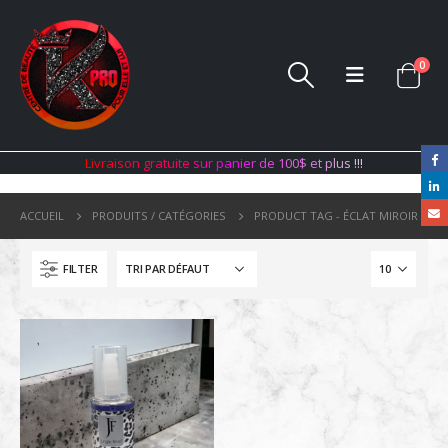
0
L
i
v
r
a
i
s
o
n
g
r
a
t
u
i
t
e
s
u
r
p
a
n
i
e
r
d
e
1
0
0
$
e
t
p
l
u
s
!
!
!
ACCUEIL
PRODUITS / CATÉGORIES
PRODUCT TAG -
ÉCLAT MIROIR
FILTER