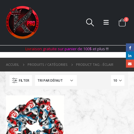
0
L
i
v
r
a
i
s
o
n
g
r
a
t
u
i
t
e
s
u
r
p
a
n
i
e
r
d
e
1
0
0
$
e
t
p
l
u
s
!
!
!
ACCUEIL
PRODUITS / CATÉGORIES
PRODUCT TAG -
ÉCLAIR
FILTER