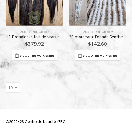
FAUX LOCS / DREADLOCKS
FAUX LOCS / DREADLOCKS
12 Dreadlocks fait de vrais cheveux Naturelles 20 pouces fait à la main
20 morceaux Dreads Synthetiques 8-1001-60
$
379.92
$
142.60
AJOUTER AU PANIER
AJOUTER AU PANIER
©2022-23 Centre de beauté KPRO