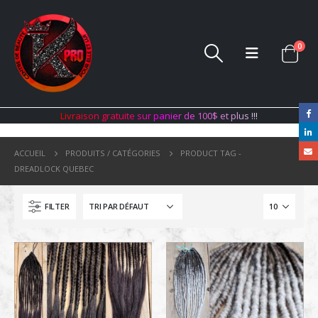
0
L
i
v
r
a
i
s
o
n
g
r
a
t
u
i
t
e
s
u
r
p
a
n
i
e
r
d
e
1
0
0
$
e
t
p
l
u
s
!
!
!
ACCUEIL
PRODUITS / CATÉGORIES
PRODUCT TAG -
DREADLOCK QUEBEC
FILTER