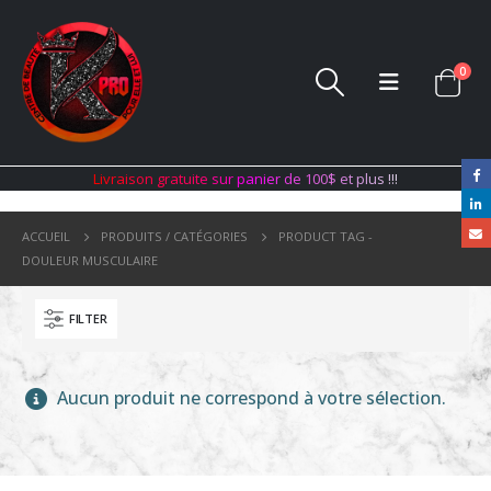
0
L
i
v
r
a
i
s
o
n
g
r
a
t
u
i
t
e
s
u
r
p
a
n
i
e
r
d
e
1
0
0
$
e
t
p
l
u
s
!
!
!
ACCUEIL
PRODUITS / CATÉGORIES
PRODUCT TAG -
DOULEUR MUSCULAIRE
FILTER
Aucun produit ne correspond à votre sélection.