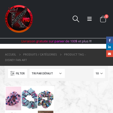
0
L
i
v
r
a
i
s
o
n
g
r
a
t
u
i
t
e
s
u
r
p
a
n
i
e
r
d
e
1
0
0
$
e
t
p
l
u
s
!
!
!
ACCUEIL
PRODUITS / CATÉGORIES
PRODUCT TAG -
DISNEY FAN ART
FILTER