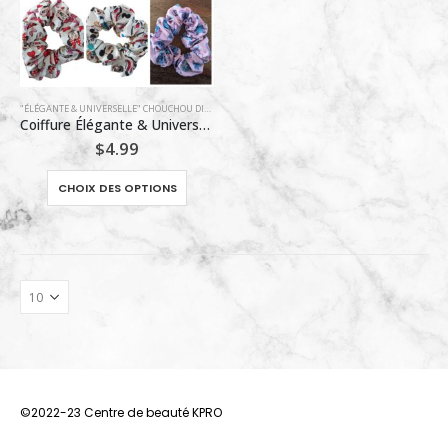
"ÉLÉGANTE & UNIVERSELLE" CHOUCHOU DISNEY
,
CHOUCHOU
Coiffure Élégante & Universelle
$
4.99
Ce
CHOIX DES OPTIONS
produit
a
plusieurs
variations.
Les
options
peuvent
être
choisies
sur
©2022-23 Centre de beauté KPRO
la
page