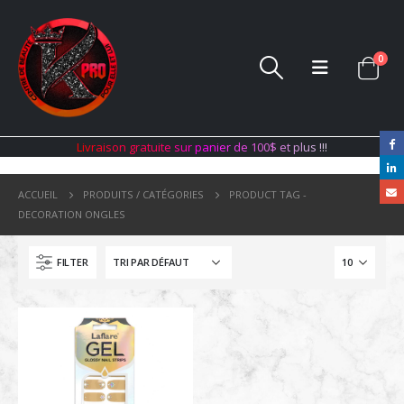
0
L
i
v
r
a
i
s
o
n
g
r
a
t
u
i
t
e
s
u
r
p
a
n
i
e
r
d
e
1
0
0
$
e
t
p
l
u
s
!
!
!
ACCUEIL
PRODUITS / CATÉGORIES
PRODUCT TAG -
DECORATION ONGLES
FILTER