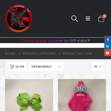
0
L
i
v
r
a
i
s
o
n
g
r
a
t
u
i
t
e
s
u
r
p
a
n
i
e
r
d
e
1
0
0
$
e
t
p
l
u
s
!
!
!
ACCUEIL
PRODUITS / CATÉGORIES
PRODUCT TAG -
CUTE
FILTER