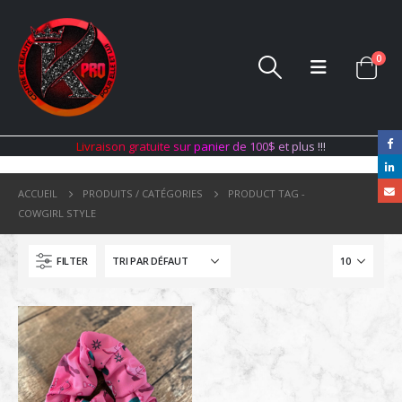
0
L
i
v
r
a
i
s
o
n
g
r
a
t
u
i
t
e
s
u
r
p
a
n
i
e
r
d
e
1
0
0
$
e
t
p
l
u
s
!
!
!
ACCUEIL
PRODUITS / CATÉGORIES
PRODUCT TAG -
COWGIRL STYLE
FILTER