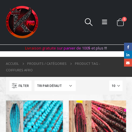
0
L
i
v
r
a
i
s
o
n
g
r
a
t
u
i
t
e
s
u
r
p
a
n
i
e
r
d
e
1
0
0
$
e
t
p
l
u
s
!
!
!
ACCUEIL
PRODUITS / CATÉGORIES
PRODUCT TAG -
COIFFURES AFRO
FILTER