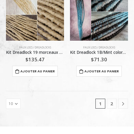
options
peuven
être
choisie
sur
la
page
FAUX LOCS / DREADLOCKS
FAUX LOCS / DREADLOCKS
du
Kit Dreadlock 19 morceaux 613 / Kreation Mynou
Kit Dreadlock 1B/Mint color#10-18-021 – 10 morceaux 18 po / Kreation Mynou
produit
$
135.47
$
71.30
AJOUTER AU PANIER
AJOUTER AU PANIER
1
2