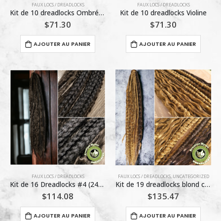
FAUX LOCS / DREADLOCKS
FAUX LOCS / DREADLOCKS
Kit de 10 dreadlocks Ombré rose vintage Kreation Mynou Dreadlock 18 pouces
Kit de 10 dreadlocks Violine
$
71.30
$
71.30
AJOUTER AU PANIER
AJOUTER AU PANIER
FAUX LOCS / DREADLOCKS
FAUX LOCS / DREADLOCKS
,
UNCATEGORIZED
Kit de 16 Dreadlocks #4 (24po ) Kreation Mynou
Kit de 19 dreadlocks blond châtain et brun / Kreation Mynou Dreadlocks
$
114.08
$
135.47
AJOUTER AU PANIER
AJOUTER AU PANIER