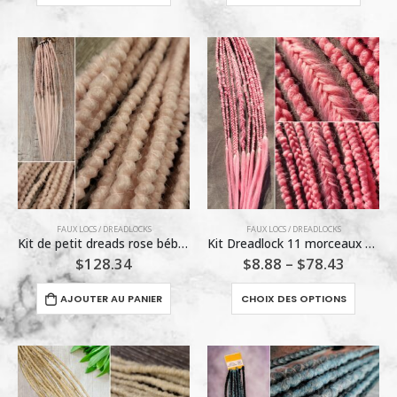
FAUX LOCS / DREADLOCKS
FAUX LOCS / DREADLOCKS
Kit de petit dreads rose bébé 18 po / Kreation Mynou (18 morceaux)
Kit Dreadlock 11 morceaux ou à l’unité (Kreation Mynou) 24 po
$
128.34
$
8.88
–
$
78.43
Ce
AJOUTER AU PANIER
CHOIX DES OPTIONS
produit
a
plusieu
variatio
Les