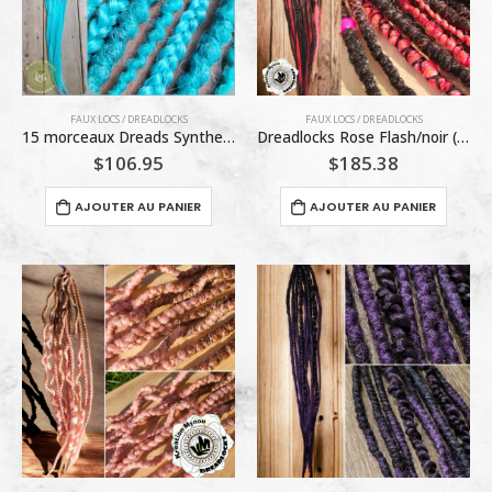
FAUX LOCS / DREADLOCKS
FAUX LOCS / DREADLOCKS
15 morceaux Dreads Synthetique #1B-5126 24 pouces
Dreadlocks Rose Flash/noir (Kreation mynou Dreadlocks) 26 morceaux
$
106.95
$
185.38
AJOUTER AU PANIER
AJOUTER AU PANIER