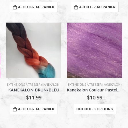
AJOUTER AU PANIER
AJOUTER AU PANIER
EXTENSIONS À TRESSER (KANEKALON)
EXTENSIONS À TRESSER (KANEKALON)
E
KANEKALON BRUN/BLEU
Kanekalon Couleur Pastels froides
$
11.99
$
10.99
Ce
AJOUTER AU PANIER
CHOIX DES OPTIONS
produi
a
plusie