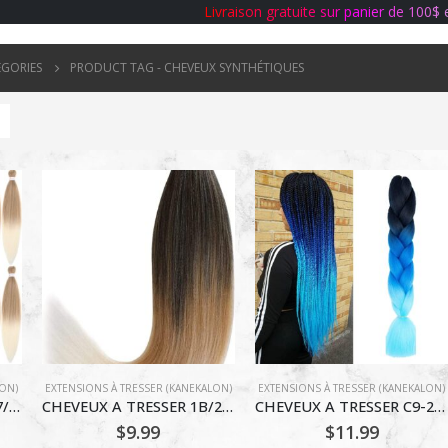
L
i
v
r
a
i
s
o
n
g
r
a
t
u
i
t
e
s
u
r
p
a
n
i
e
r
d
e
1
0
0
$
ÉGORIES
PRODUCT TAG -
CHEVEUX SYNTHÉTIQUES
LON)
EXTENSIONS À TRESSER (KANEKALON)
EXTENSIONS À TRESSER (KANEKALON)
CHEVEUX A TRESSER #27/613
CHEVEUX A TRESSER 1B/27/613
CHEVEUX A TRESSER C9-24PO
$
9.99
$
11.99