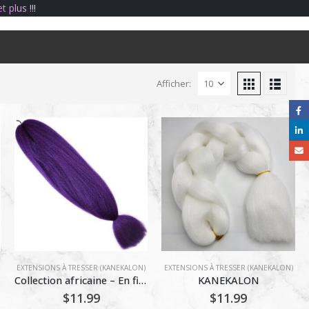
e
t
p
l
u
s
!
!
!
Afficher:
EXTENSIONS À TRESSER (KANEKALON)
EXTENSIONS À TRESSER (KANEKALON)
Collection africaine – En fibre synthétique – Couleur : violet
KANEKALON
$
11.99
$
11.99