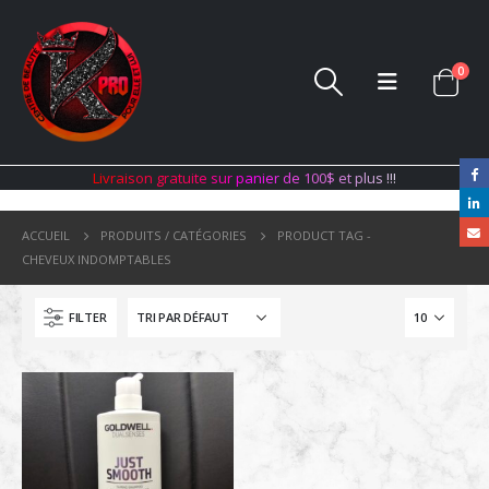
0
L
i
v
r
a
i
s
o
n
g
r
a
t
u
i
t
e
s
u
r
p
a
n
i
e
r
d
e
1
0
0
$
e
t
p
l
u
s
!
!
!
ACCUEIL
PRODUITS / CATÉGORIES
PRODUCT TAG -
CHEVEUX INDOMPTABLES
FILTER