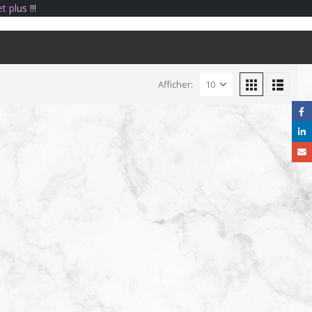
e
t
p
l
u
s
!
!
!
Afficher: