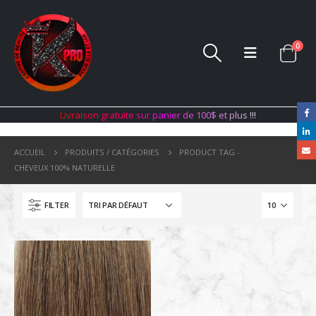
0
L
i
v
r
a
i
s
o
n
g
r
a
t
u
i
t
e
s
u
r
p
a
n
i
e
r
d
e
1
0
0
$
e
t
p
l
u
s
!
!
!
ACCUEIL
PRODUITS / CATÉGORIES
PRODUCT TAG -
CHEVEUX 100% NATURELLE
FILTER