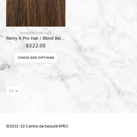
EXTENSIONS K PRO HAIR
Remy K Pro Hair / Blond Beige #6
$
322.00
Ce
CHOIX DES OPTIONS
produit
a
plusieurs
variations.
Les
options
peuvent
être
choisies
sur
©2022-23 Centre de beauté KPRO
la
page