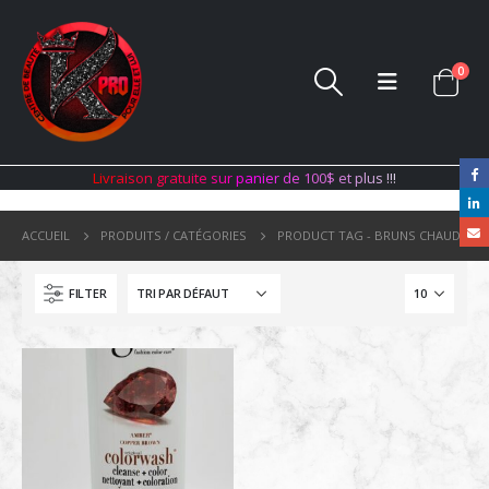
0
L
i
v
r
a
i
s
o
n
g
r
a
t
u
i
t
e
s
u
r
p
a
n
i
e
r
d
e
1
0
0
$
e
t
p
l
u
s
!
!
!
ACCUEIL
PRODUITS / CATÉGORIES
PRODUCT TAG -
BRUNS CHAUD
FILTER