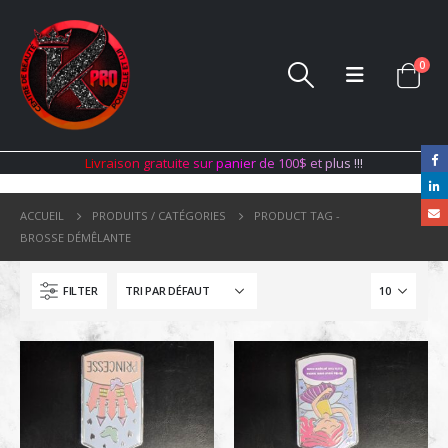
0
L
i
v
r
a
i
s
o
n
g
r
a
t
u
i
t
e
s
u
r
p
a
n
i
e
r
d
e
1
0
0
$
e
t
p
l
u
s
!
!
!
ACCUEIL
PRODUITS / CATÉGORIES
PRODUCT TAG -
BROSSE DÉMÊLANTE
FILTER