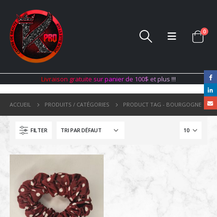
0
L
i
v
r
a
i
s
o
n
g
r
a
t
u
i
t
e
s
u
r
p
a
n
i
e
r
d
e
1
0
0
$
e
t
p
l
u
s
!
!
!
ACCUEIL
PRODUITS / CATÉGORIES
PRODUCT TAG -
BOURGOGNE
FILTER