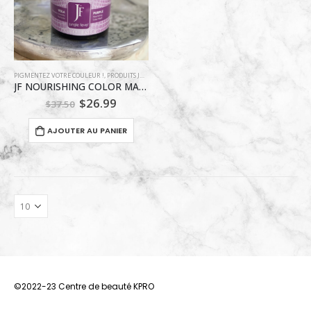
PIGMENTEZ VOTRE COULEUR !
,
PRODUITS JUNGLE FEVER
JF NOURISHING COLOR MASK PURPLE 250 ML
Le
Le
$
26.99
$
37.50
prix
prix
initial
actuel
AJOUTER AU PANIER
était :
est :
$37.50.
$26.99.
©2022-23 Centre de beauté KPRO