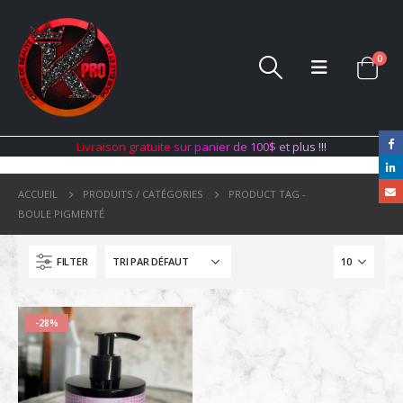
0
L
i
v
r
a
i
s
o
n
g
r
a
t
u
i
t
e
s
u
r
p
a
n
i
e
r
d
e
1
0
0
$
e
t
p
l
u
s
!
!
!
ACCUEIL
PRODUITS / CATÉGORIES
PRODUCT TAG -
BOULE PIGMENTÉ
FILTER
-28%