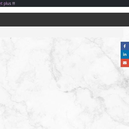
e
t
p
l
u
s
!
!
!