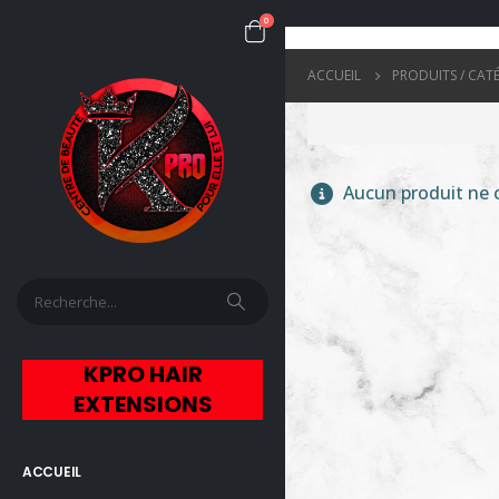
0
ACCUEIL
PRODUITS / CAT
Aucun produit ne c
KPRO HAIR
EXTENSIONS
ACCUEIL