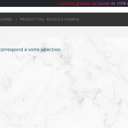
L
i
v
r
a
i
s
o
n
g
r
a
t
u
i
t
e
s
u
r
p
a
n
i
e
r
d
e
1
0
0
$
ÉGORIES
PRODUCT TAG -
BOUCLE A CHEVEUX
orrespond à votre sélection.