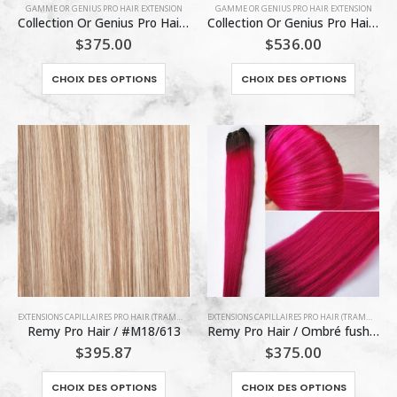
GAMME OR GENIUS PRO HAIR EXTENSION
GAMME OR GENIUS PRO HAIR EXTENSION
du
Collection Or Genius Pro Hair / #1B
Collection Or Genius Pro Hair/ #1 Noir
produit
$
375.00
$
536.00
Ce
Ce
CHOIX DES OPTIONS
CHOIX DES OPTIONS
produit
produit
a
a
plusieurs
plusieu
variations.
variatio
Les
Les
options
options
peuvent
peuven
être
être
choisies
choisie
sur
sur
la
la
page
page
EXTENSIONS CAPILLAIRES PRO HAIR (TRAMMES)
,
EXTENSIONS K PRO HAIR
EXTENSIONS CAPILLAIRES PRO HAIR (TRAMMES)
,
EX
du
du
Remy Pro Hair / #M18/613
Remy Pro Hair / Ombré fushia T1B/Fushia
produit
produit
$
395.87
$
375.00
Ce
Ce
CHOIX DES OPTIONS
CHOIX DES OPTIONS