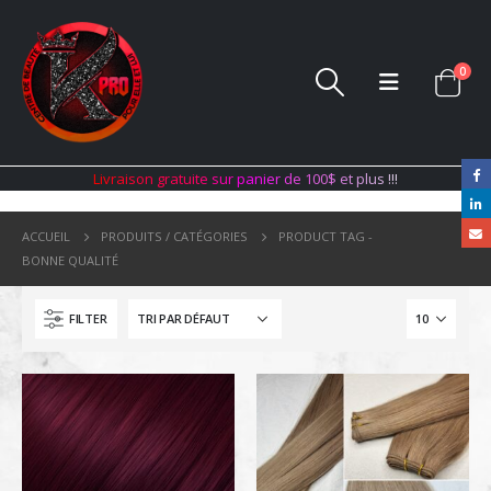
0
L
i
v
r
a
i
s
o
n
g
r
a
t
u
i
t
e
s
u
r
p
a
n
i
e
r
d
e
1
0
0
$
e
t
p
l
u
s
!
!
!
ACCUEIL
PRODUITS / CATÉGORIES
PRODUCT TAG -
BONNE QUALITÉ
FILTER