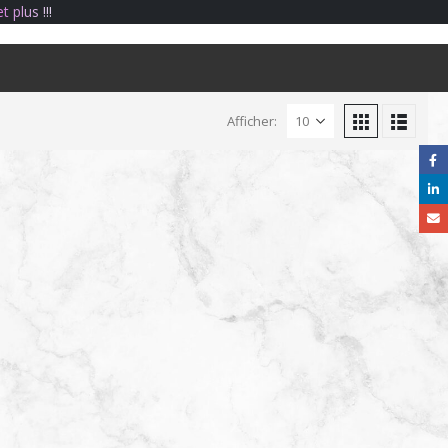
e
t
p
l
u
s
!
!
!
Afficher: