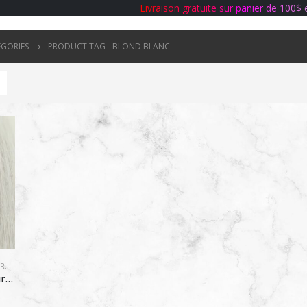
L
i
v
r
a
i
s
o
n
g
r
a
t
u
i
t
e
s
u
r
p
a
n
i
e
r
d
e
1
0
0
$
ÉGORIES
PRODUCT TAG -
BLOND BLANC
EMY
Collection Genius Pro hair / #60A Blond Artic (R)