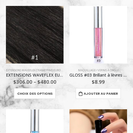
EXTENSIONS WAVEFLEX (TRAME FINE) EURO PRESTIGE
MAQUILLAGE / VERNIS À ONGLE
EXTENSIONS WAVEFLEX EURO PRESTIGE / #1
GLOSS #03 Brillant à lèvres Handaiyan
$
306.00
–
$
480.00
$
8.99
Ce
CHOIX DES OPTIONS
AJOUTER AU PANIER
produit
a
plusieurs
variations.
Les
options