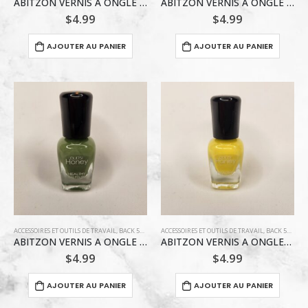
ABITZON VERNIS A ONGLE / BLEU-LAVENDE
ABITZON VERNIS A ONGLE / ROSE INCARNADIN
$
4.99
$
4.99
AJOUTER AU PANIER
AJOUTER AU PANIER
ACCESSOIRES ET OUTILS DE TRAVAIL
,
BACK 5$ ET MOINS
ACCESSOIRES ET OUTILS DE TRAVAIL
,
MAQUILLAGE / VERNIS À ONGLE
,
BACK 5$ ET MOINS
,
VERNIS ABI
ABITZON VERNIS A ONGLE / VERT POMME
ABITZON VERNIS A ONGLES / JAUNE
$
4.99
$
4.99
AJOUTER AU PANIER
AJOUTER AU PANIER