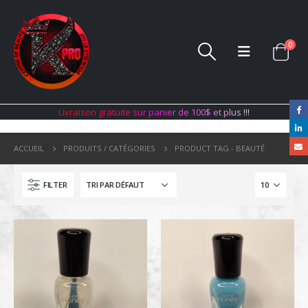
0
L
i
v
r
a
i
s
o
n
g
r
a
t
u
i
t
e
s
u
r
p
a
n
i
e
r
d
e
1
0
0
$
e
t
p
l
u
s
!
!
!
ACCUEIL
PRODUITS / CATÉGORIES
PRODUCT TAG -
BEAUTÉ
FILTER