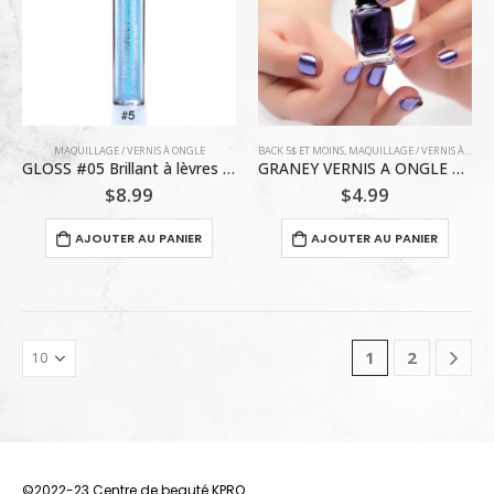
peuvent
être
choisies
sur
la
page
MAQUILLAGE / VERNIS À ONGLE
BACK 5$ ET MOINS
,
MAQUILLAGE / VERNIS À ONGLE
du
GLOSS #05 Brillant à lèvres Bleu Ciel Handaiyan
GRANEY VERNIS A ONGLE 6 ML / MAUVE
produit
$
8.99
$
4.99
AJOUTER AU PANIER
AJOUTER AU PANIER
1
2
©2022-23 Centre de beauté KPRO